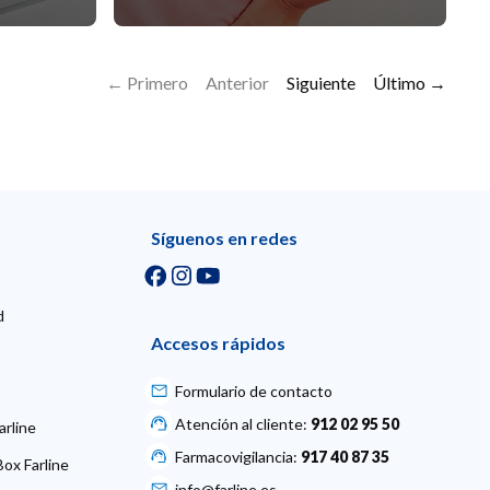
← Primero
Anterior
Siguiente
Último →
Síguenos en redes
d
Accesos rápidos
Formulario de contacto
Atención al cliente:
912 02 95 50
arline
Farmacovigilancia:
917 40 87 35
ox Farline
info@farline.es