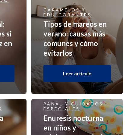
ÍDO
CARAMELOS Y
EDULCORANTES
l:
Tipos de mareos en
s si
verano: causas más
z en
comunes y cómo
evitarlos
Leer artículo
PAÑAL Y CUIDADOS
S
ESPECIALES
a
Enuresis nocturna
en niños y