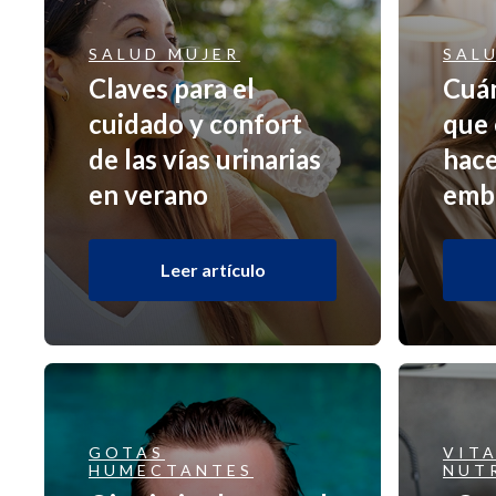
SALUD MUJER
SAL
Claves para el
Cuán
cuidado y confort
que 
de las vías urinarias
hace
en verano
emb
Leer artículo
GOTAS
VITA
HUMECTANTES
NUT