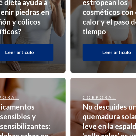
 dieta ayuda a
estropean los
enir piedras en
cosméticos con 
iñón y cólicos
calor y el paso d
íticos?
tiempo
Leer artículo
Leer artículo
PORAL
CORPORAL
icamentos
No descuides u
sensibles y
quemadura sola
sensibilizantes:
leve en la espald
debes saber en
‘callo solar’ es u