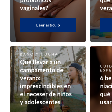
vaginales?
ver
Leer artículo
BAÑO Y DUCHA
Qué llevar a un
CUI
campamento de
ESP
verano:
6 be
imprescindibles en
niac
el neceser de niños
qué 
y adolescentes
usar