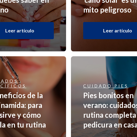
ano
mito peligroso
Leer artículo
Leer artículo
DADOS
ECÍFICOS
CUIDADO PIES
neficios de la
Pies bonitos en
inamida: para
verano: cuidado
sirve y cómo
rutina completa
la en tu rutina
pedicura en cas