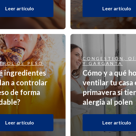
Leer artículo
Leer artículo
CONGESTIÓN, O
TROL DE PESO
Y GARGANTA
 ingredientes
Cómo y a qué h
an a controlar
ventilar tu casa
eso de forma
primavera si tie
dable?
alergia al polen
Leer artículo
Leer artículo