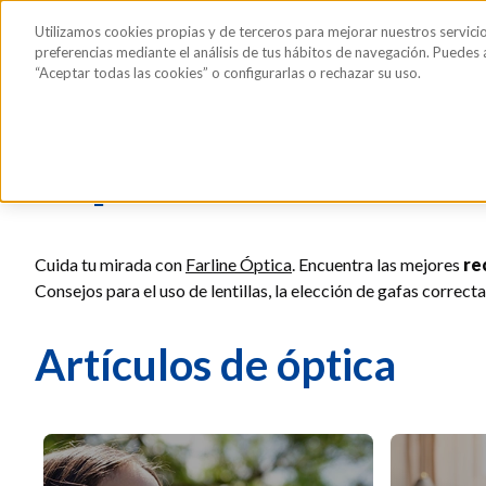
Saltar al contenido principal
Todos los
Utilizamos cookies propias y de terceros para mejorar nuestros servici
Sérum de pestañas y cejas
Gafas de Sol
Hig
productos
preferencias mediante el análisis de tus hábitos de navegación. Puedes
“Aceptar todas las cookies” o configurarlas o rechazar su uso.
Blog
Óptica
Óptica
Cuida tu mirada con
Farline Óptica
. Encuentra las mejores
re
Consejos para el uso de lentillas, la elección de gafas correct
Artículos de óptica