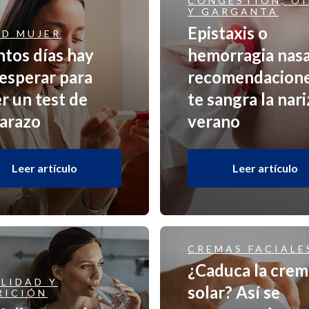
CONGESTIÓN, O
Y GARGANTA
Epistaxis o
UD MUJER
tos días hay
hemorragia nasa
esperar para
recomendacione
r un test de
te sangra la nari
arazo
verano
Leer artículo
Leer artículo
CREMAS FACIALE
¿Caduca la crem
LIDAD Y
solar? Así se
RICIÓN