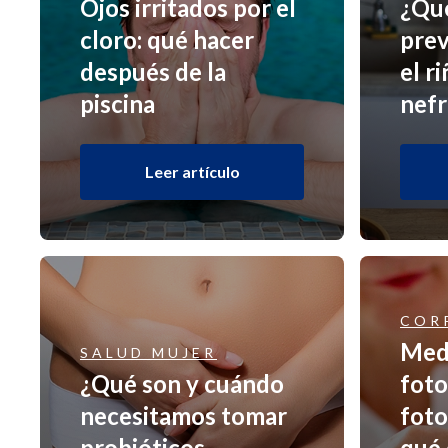
Ojos irritados por el
¿Qué
cloro: qué hacer
prev
después de la
el r
piscina
nefr
Leer artículo
COR
Med
SALUD MUJER
¿Qué son y cuándo
foto
necesitamos tomar
foto
probióticos
qué 