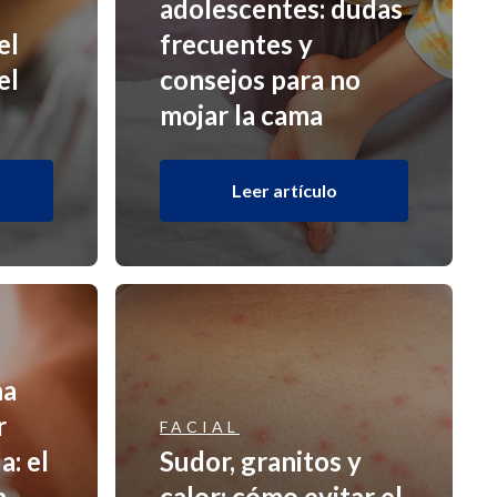
adolescentes: dudas
el
frecuentes y
el
consejos para no
mojar la cama
Leer artículo
na
r
FACIAL
a: el
Sudor, granitos y
n
calor: cómo evitar el