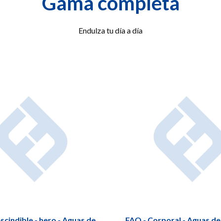
Gama completa
Endulza tu día a día
scindible - hero - Aguas de
FAQ - Corporal - Aguas d