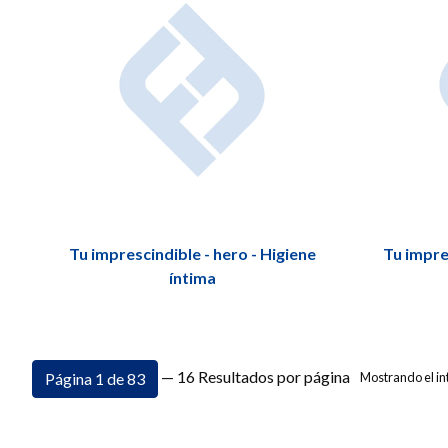
Tu imprescindible - hero - Higiene
Tu impre
íntima
— 16 Resultados por página
Página 1 de 83
Mostrando el int