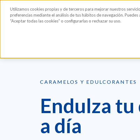
Saltar al contenido principal
Todos los
Utilizamos cookies propias y de terceros para mejorar nuestros servici
Sérum de pestañas y cejas
Gafas de Sol
Hig
productos
preferencias mediante el análisis de tus hábitos de navegación. Puedes
“Aceptar todas las cookies” o configurarlas o rechazar su uso.
Bienestar
Caramelos y edulcorantes
Carame
CARAMELOS Y EDULCORANTES
Endulza tu 
a día