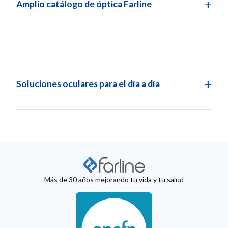
+
Amplio catálogo de óptica Farline
+
Soluciones oculares para el día a día
gafas de sol
de presbicia
cuidado diario de los ojos
Gotas Humectantes con 0,2% de
Ácido Hialurónico
Más de 30 años mejorando tu vida y tu salud