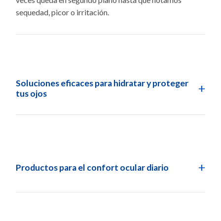
sequedad, picor o irritación.
Soluciones eficaces para hidratar y proteger
+
tus ojos
Gotas
Humectantes con 0,2% de Ácido Hialurónico
Multidosis
+
Productos para el confort ocular diario
gotas oculares
toallitas oftálmicas