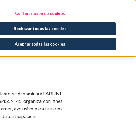
Encuentra tu tratamiento
En tu farmacia
Configuración de cookies
Rechazar todas las cookies
TEO FARLINE
 FARLINE
Aceptar todas las cookies
delante, se denominará FARLINE
 A84559145 organiza con fines
ternet, exclusivo para usuarios
 de participación.