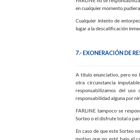
FARLINE no se responsabilizar
en cualquier momento pudieran 
Cualquier intento de entorpe
lugar a la descalificación inm
7.- EXONERACIÓN DE R
A título enunciativo, pero no
otra circunstancia imputabl
responsabilizamos del uso 
responsabilidad alguna por nin
FARLINE tampoco se responsab
Sorteo o el disfrute total o pa
En caso de que este Sorteo no
motivo que no esté bajo el c