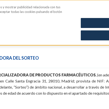
os y mostrar publicidad relacionada con tus
iene íntima
Blog
 aceptar todas las cookies pulsando el botón
LES DE PARTICIPACIÓN EN EL SOR
BRE 2026 DE 1 LOTE DE PRODUCTOS
ADORA DEL SORTEO
RCIALIZADORA DE PRODUCTOS FARMACÉUTICOS
, (en a
 en Calle Santa Engracia 31, 28010, Madrid; provista de NIF:
elante, “Sorteo”) de ámbito nacional, a desarrollar a través de In
s de edad de acuerdo con lo dispuesto en el apartado de requisitos