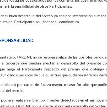
á de los daños ocasionados por los comentarios que hagan los Par
herir la sensibilidad de otros Participantes.
cer el buen desarrollo del Sorteo ya sea por intervención human
ediata del Participante, anulándose su candidatura.
ESPONSABILIDAD
 limitativo, FARLINE no se responsabiliza de las posibles pérdidas
e a terceros que puedan afectar al desarrollo del presente 
que haga el Participante respecto del premio que obtenga
gún daño o perjuicio de cualquier tipo que pudieren sufrir los Part
ilizará por casos de fuerza mayor o caso fortuito que pudier
rcial del premio.
 pudiera realizarse, bien por fraudes detectados en el mismo, erro
ontrol de FARLINE y que afecte al normal desarrollo del Sorteo