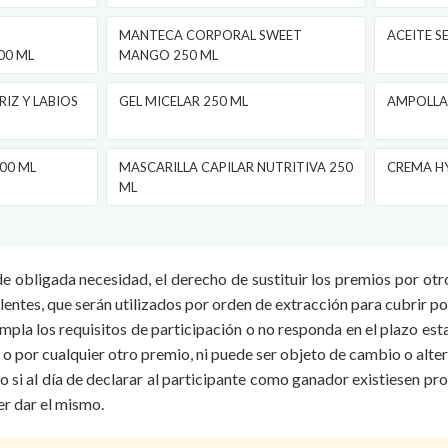
MANTECA CORPORAL SWEET
ACEITE S
00 ML
MANGO 250 ML
IZ Y LABIOS
GEL MICELAR 250 ML
AMPOLLA
00 ML
MASCARILLA CAPILAR NUTRITIVA 250
CREMA HY
ML
 obligada necesidad, el derecho de sustituir los premios por otro
entes, que serán utilizados por orden de extracción para cubrir p
mpla los requisitos de participación o no responda en el plazo est
 o por cualquier otro premio, ni puede ser objeto de cambio o alte
 si al día de declarar al participante como ganador existiesen pr
er dar el mismo.