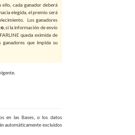
a ello, cada ganador deberá
acia elegida, el premio será
ablecimiento. Los ganadores
eo
, si la información de envío
, FARLINE queda eximida de
los ganadores que impida su
vigente.
dos en las Bases, o los datos
arán automáticamente excluidos