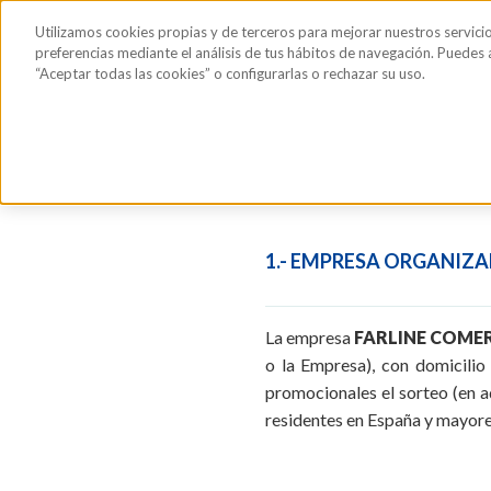
Saltar al contenido principal
Todos los
Utilizamos cookies propias y de terceros para mejorar nuestros servici
Sérum de pestañas y cejas
Gafas de Sol
Hig
productos
preferencias mediante el análisis de tus hábitos de navegación. Puedes
“Aceptar todas las cookies” o configurarlas o rechazar su uso.
BASES LEGA
SEPTIEM
1.- EMPRESA ORGANIZ
La empresa
FARLINE COME
o la Empresa), con domicilio
promocionales el sorteo (en ad
residentes en España y mayore