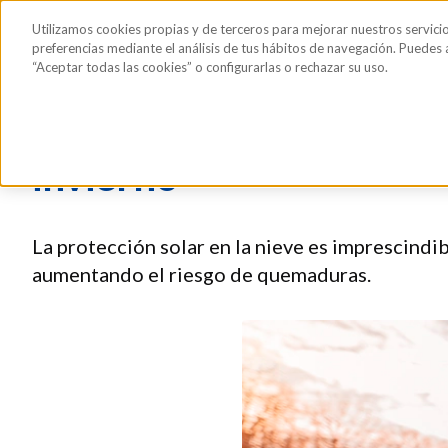
Saltar al contenido principal
Todos los
Utilizamos cookies propias y de terceros para mejorar nuestros servici
Sérum de pestañas y cejas
Gafas de Sol
Hig
productos
preferencias mediante el análisis de tus hábitos de navegación. Puedes
“Aceptar todas las cookies” o configurarlas o rechazar su uso.
Protector solar en la nie
invierno
La protección solar en la nieve es imprescindib
aumentando el riesgo de quemaduras.