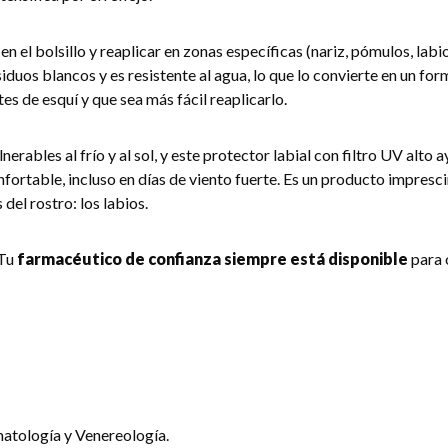
 en el bolsillo y reaplicar en zonas específicas (nariz, pómulos, lab
esiduos blancos y es resistente al agua, lo que lo convierte en un 
es de esquí y que sea más fácil reaplicarlo.
nerables al frío y al sol, y este protector labial con filtro UV alto
ortable, incluso en días de viento fuerte. Es un producto impresci
del rostro: los labios.
 Tu
farmacéutico de confianza siempre está disponible
para 
matología y Venereología.