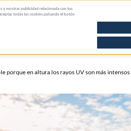
os y mostrar publicidad relacionada con tus
iene íntima
Blog
 aceptar todas las cookies pulsando el botón
ve: cómo proteger tu piel d
le porque en altura los rayos UV son más intensos y 