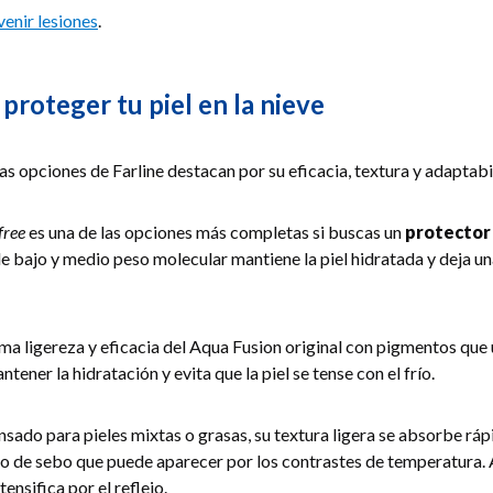
venir lesiones
.
roteger tu piel en la nieve
tas opciones de Farline destacan por su eficacia, textura y adaptabi
free
es una de las opciones más completas si buscas un
protector 
de bajo y medio peso molecular mantiene la piel hidratada y deja u
ma ligereza y eficacia del Aqua Fusion original con pigmentos que u
ner la hidratación y evita que la piel se tense con el frío.
nsado para pieles mixtas o grasas, su textura ligera se absorbe ráp
eso de sebo que puede aparecer por los contrastes de temperatura. 
ensifica por el reflejo.