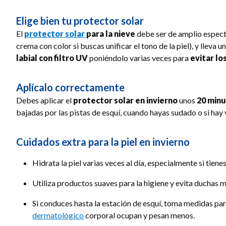
Elige bien tu protector solar
El
protector solar
para la nieve
debe ser de amplio espectr
crema con color si buscas unificar el tono de la piel), y lleva u
labial con filtro UV
poniéndolo varias veces para
evitar lo
Aplícalo correctamente
Debes aplicar el
protector solar en invierno
unos
20 minu
bajadas por las pistas de esquí, cuando hayas sudado o si hay 
Cuidados extra para la piel en invierno
Hidrata la piel varias veces al día, especialmente si tiene
Utiliza productos suaves para la higiene y evita duchas m
Si conduces hasta la estación de esquí, toma medidas pa
dermatológico
corporal ocupan y pesan menos.