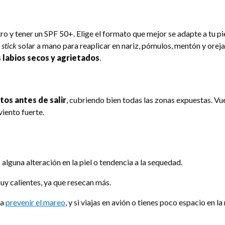
o y tener un SPF 50+. Elige el formato que mejor se adapte a tu pie
n
stick
solar a mano para reaplicar en nariz, pómulos, mentón y orejas
s labios secos y agrietados
.
tos antes de salir
, cubriendo bien todas las zonas expuestas. Vu
viento fuerte.
s alguna alteración en la piel o tendencia a la sequedad.
uy calientes, ya que resecan más.
ra
prevenir el mareo
, y si viajas en avión o tienes poco espacio en la