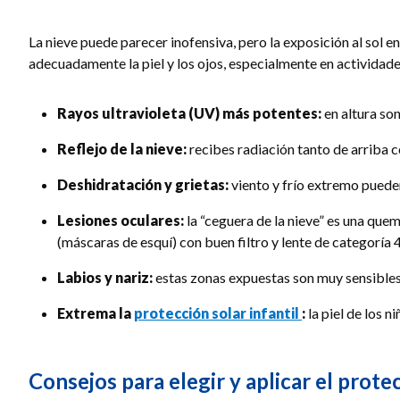
La nieve puede parecer inofensiva, pero la exposición al sol
adecuadamente la piel y los ojos, especialmente en actividades 
Rayos ultravioleta (UV) más potentes:
en altura son
Reflejo de la nieve:
recibes radiación tanto de arriba 
Deshidratación y grietas:
viento y frío extremo pueden
Lesiones oculares:
la “ceguera de la nieve” es una quema
(máscaras de esquí) con buen filtro y lente de categoría 4
Labios y nariz:
estas zonas expuestas son muy sensibles a
Extrema la
protección solar infantil
:
la piel de los 
Consejos para elegir y aplicar el protec