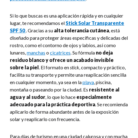
Si lo que buscas es una aplicación rápida y en cualquier
lugar, te recomendamos el
Stick Solar Transparente
SPF 50
. Gracias a su
alta tolerancia cutánea
, está
diseñado para proteger áreas específicas y delicadas del
rostro, como el contorno de ojos y labios, así como
lunares,
manchas
o
cicatrices
. Su fórmula
no deja
residuo blanco y ofrece un acabado invisible
sobre la piel
. El formato en
stick
, compacto y práctico,
facilita su transporte y permite una reaplicación sencilla
en cualquier momento, ya sea en la
playa
, piscina,
montaña o paseando por la ciudad. Es
resistente al
agua y al sudor
, lo que lo hace
especialmente
adecuado para la práctica deportiva
. Se recomienda
aplicarlo de forma abundante antes de la exposición
solar y reaplicarlo con frecuencia.
Para días de turismo en una ciudad calurosa y con mucha