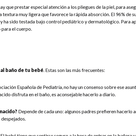
y que prestar especial atención a los pliegues de la piel, para ase
a textura muy ligera que favorece la rápida absorción. El 96% de s
le y ha sido testada bajo control pediátrico y dermatológico. Para 
 para el cuerpo.
al baño de tu bebé
. Estas son las más frecuentes:
ciación Española de Pediatría, no hay un consenso sobre ese asunt
cido disfruta en el baño, es aconsejable hacerlo a diario.
 nacido?
Depende de cada uno: algunos padres prefieren hacerlo ant
 despejados.
El bebé tiene que sentirse seguro a la hora de entrar en la bañera y