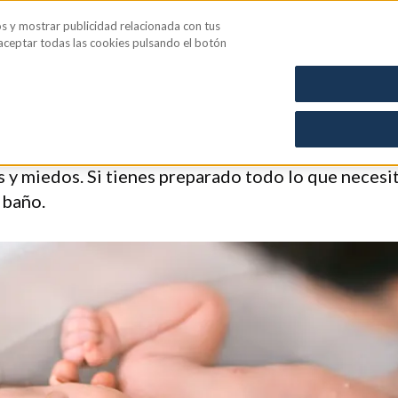
os y mostrar publicidad relacionada con tus
iene íntima
Blog
 aceptar todas las cookies pulsando el botón
el bebé: guía para padres 
y miedos. Si tienes preparado todo lo que necesit
 baño.