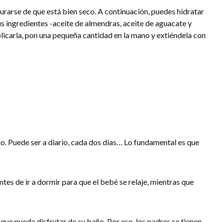
gurarse de que está bien seco. A continuación, puedes hidratar
us ingredientes -aceite de almendras, aceite de aguacate y
aplicarla, pon una pequeña cantidad en la mano y extiéndela con
o. Puede ser a diario, cada dos días… Lo fundamental es que
es de ir a dormir para que el bebé se relaje, mientras que
 que pueda disfrutar de su baño. Por eso, los padres se tienen