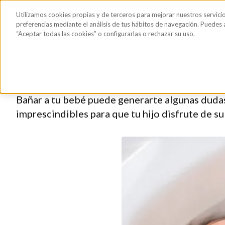
Saltar al contenido principal
Todos los
Utilizamos cookies propias y de terceros para mejorar nuestros servici
Sérum de pestañas y cejas
Gafas de Sol
Hig
productos
preferencias mediante el análisis de tus hábitos de navegación. Puedes
“Aceptar todas las cookies” o configurarlas o rechazar su uso.
4 claves para el baño d
Bañar a tu bebé puede generarte algunas dudas 
imprescindibles para que tu hijo disfrute de su