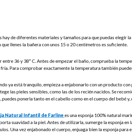
as hay de diferentes materiales y tamaños para que puedas elegir l
 que llenes la bañera con unos 15 o 20 centímetros es suficiente.
r entre 36 y 38º C. Antes de empezar el baño, comprueba la temper
gua fría. Para comprobar exactamente la temperatura también pue
ando ya está tranquilo, empieza a enjabonarlo con un producto con
tege las pieles sensibles, como las de los recién nacidos. Se reco
, puedes ponerla tanto en el cabello como en el cuerpo del bebé y,
a Natural Infantil de Farline
es una esponja 100% natural marina
porta suavidad a la piel. Antes de utilizarla, sumerge la esponja en
los. Una vez enjabonado el cuerpo, enjuaga bien la esponja para eli