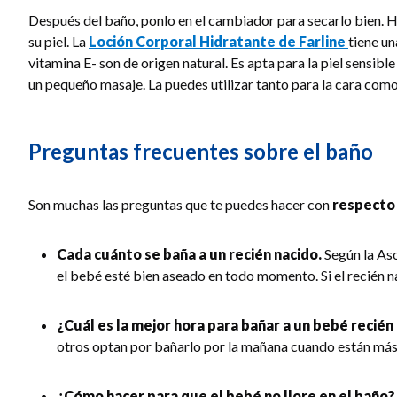
Después del baño, ponlo en el cambiador para secarlo bien. Ha
su piel. La
Loción Corporal Hidratante de Farline
tiene un
vitamina E- son de origen natural. Es apta para la piel sensib
un pequeño masaje. La puedes utilizar tanto para la cara como
Preguntas frecuentes sobre el baño
Son muchas las preguntas que te puedes hacer con
respecto 
Cada cuánto se baña a un recién nacido.
Según la Aso
el bebé esté bien aseado en todo momento. Si el recién na
¿Cuál es la mejor hora para bañar a un bebé recién
otros optan por bañarlo por la mañana cuando están más
¿Cómo hacer para que el bebé no llore en el baño?