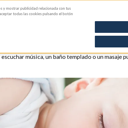
os y mostrar publicidad relacionada con tus
iene íntima
Blog
 aceptar todas las cookies pulsando el botón
bé se relaje antes de ir a
o escuchar música, un baño templado o un masaje pu