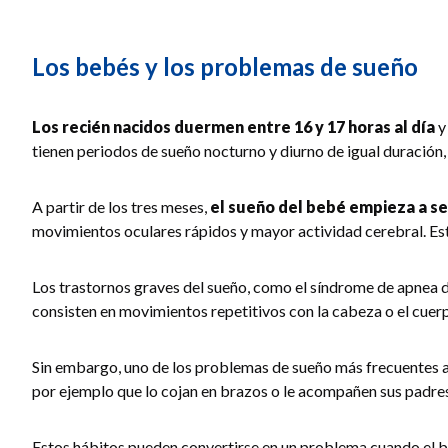
Los bebés y los problemas de sueño
Los recién nacidos duermen entre 16 y 17 horas al día
y
tienen periodos de sueño nocturno y diurno de igual duración, 
A partir de los tres meses,
el sueño del bebé empieza a se
movimientos oculares rápidos y mayor actividad cerebral. Esta
Los trastornos graves del sueño, como el síndrome de apnea d
consisten en movimientos repetitivos con la cabeza o el cue
Sin embargo, uno de los problemas de sueño más frecuentes a
por ejemplo que lo cojan en brazos o le acompañen sus padre
Estos hábitos pueden convertirse en un problema cuando el be