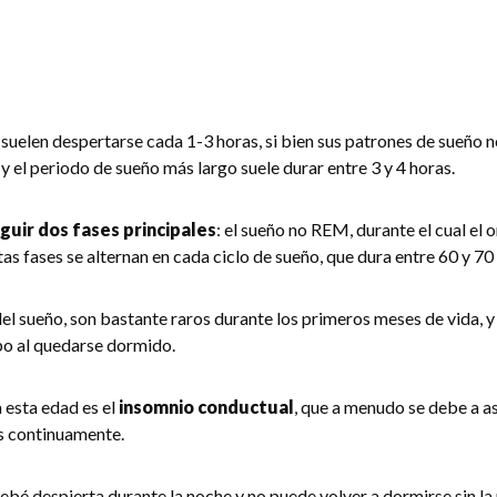
 suelen despertarse cada 1-3 horas, si bien sus patrones de sueño n
y el periodo de sueño más largo suele durar entre 3 y 4 horas.
guir dos fases principales
: el sueño no REM, durante el cual e
s fases se alternan en cada ciclo de sueño, que dura entre 60 y 70
el sueño, son bastante raros durante los primeros meses de vida, y
rpo al quedarse dormido.
 esta edad es el
insomnio conductual
, que a menudo se debe a a
s continuamente.
bé despierta durante la noche y no puede volver a dormirse sin la