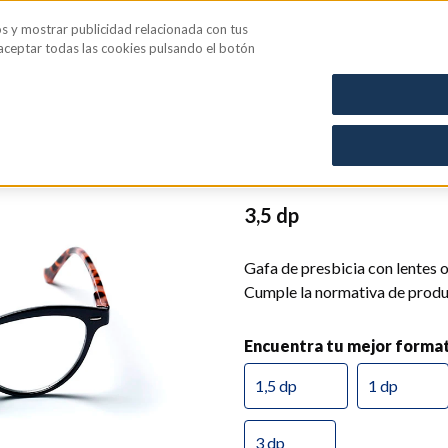
os y mostrar publicidad relacionada con tus
iene íntima
Blog
 aceptar todas las cookies pulsando el botón
CN: 0119064
Gafa Nairo
3,5 dp
Gafa de presbicia con lentes 
Cumple la normativa de produc
Encuentra tu mejor forma
1,5 dp
1 dp
3 dp