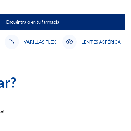
Encuéntralo en tu farmacia
VARILLAS FLEX
LENTES ASFÉRICA
ar?
te!