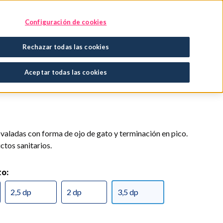
Encuentra tu tratamiento
En tu farmacia
Configuración de cookies
Rechazar todas las cookies
bi
Aceptar todas las cookies
ovaladas con forma de ojo de gato y terminación en pico.
tos sanitarios.
to:
2,5 dp
2 dp
3,5 dp