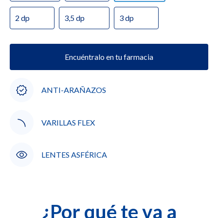
2 dp
3,5 dp
3 dp
Encuéntralo en tu farmacia
ANTI-ARAÑAZOS
VARILLAS FLEX
LENTES ASFÉRICA
¿Por qué te va a