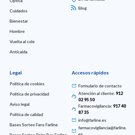
Óptica
Blog
Cuidados
Bienestar
Hombre
Vuelta al cole
Anticaída
Legal
Accesos rápidos
Política de cookies
Formulario de contacto
Atención al cliente:
912
Política de privacidad
02 95 50
Aviso legal
Farmacovigilancia:
917 40
87 35
Política de calidad
info@farline.es
Bases Sorteo Fans Farline
farmacovigilancia@farline.
es
Bases Sorteo Polar Box Farline