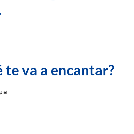
S
 te va a encantar?
piel