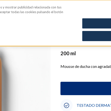
os y mostrar publicidad relacionada con tus
iene íntima
Blog
 aceptar todas las cookies pulsando el botón
CN: 2151253
Mousse Duc
200 ml
Mousse de ducha con agradabl
TESTADO DERMA