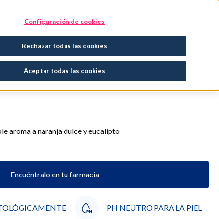
Encuentra tu tratamiento
En tu farmacia
Configuración de cookies
Rechazar todas las cookies
ha Naranja y Eucalipto
Aceptar todas las cookies
e aroma a naranja dulce y eucalipto
Encuéntralo en tu farmacia
TOLÓGICAMENTE
PH NEUTRO PARA LA PIEL