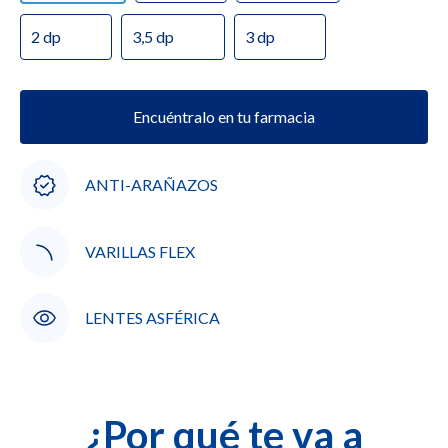
2 dp
3,5 dp
3 dp
Encuéntralo en tu farmacia
ANTI-ARAÑAZOS
VARILLAS FLEX
LENTES ASFÉRICA
¿Por qué te va a