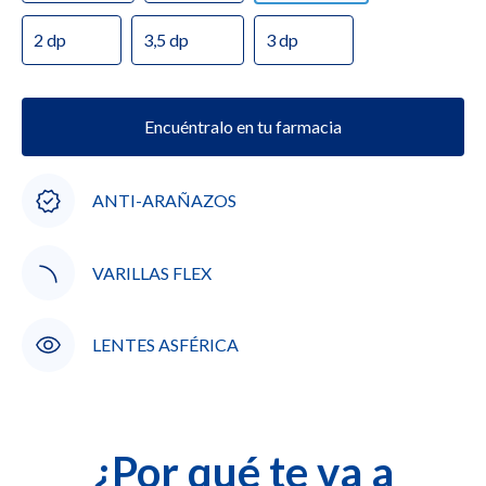
2 dp
3,5 dp
3 dp
Encuéntralo en tu farmacia
ANTI-ARAÑAZOS
VARILLAS FLEX
LENTES ASFÉRICA
¿Por qué te va a