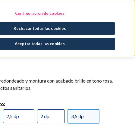
Encuentra tu tratamiento
En tu farmacia
Configuración de cookies
Rechazar todas las cookies
Aceptar todas las cookies
 redondeado y montura con acabado brillo en tono rosa.
tos sanitarios.
to:
2,5 dp
2 dp
3,5 dp