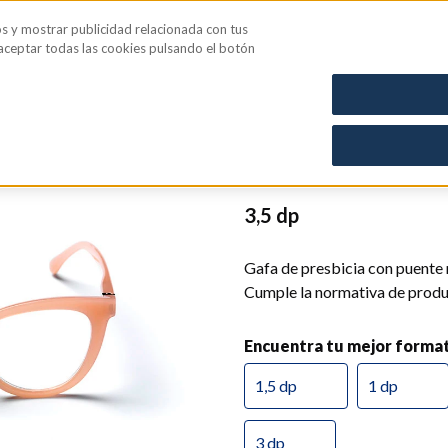
os y mostrar publicidad relacionada con tus
iene íntima
Blog
 aceptar todas las cookies pulsando el botón
CN: 0328015
Gafa Aura
3,5 dp
Gafa de presbicia con puente
Cumple la normativa de produc
Encuentra tu mejor forma
1,5 dp
1 dp
3 dp