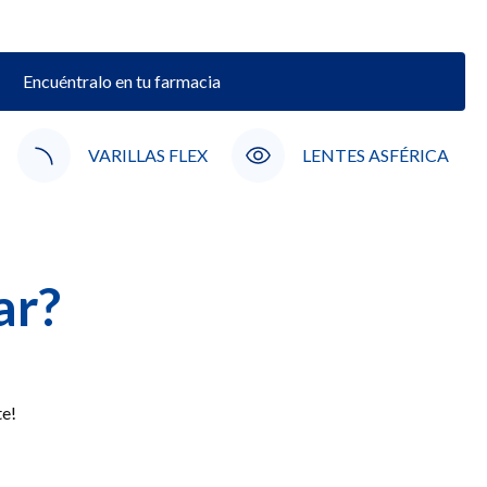
Encuéntralo en tu farmacia
VARILLAS FLEX
LENTES ASFÉRICA
ar?
te!