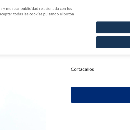
os y mostrar publicidad relacionada con tus
iene íntima
Blog
 aceptar todas las cookies pulsando el botón
CN: 0070785
Cortacallos
Cortacallos