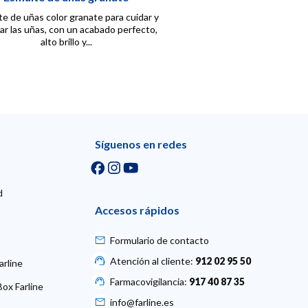
e de uñas color granate para cuidar y
ar las uñas, con un acabado perfecto,
alto brillo y...
Síguenos en redes
d
Accesos rápidos
Formulario de contacto
Atención al cliente:
912 02 95 50
arline
Farmacovigilancia:
917 40 87 35
ox Farline
info@farline.es