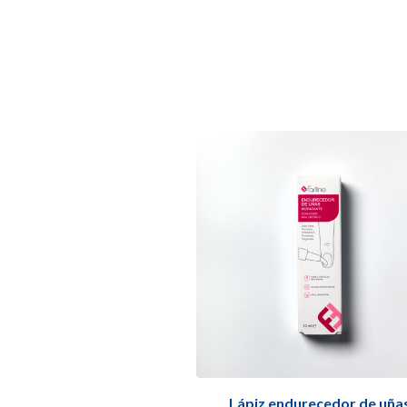
Lápiz endurecedor de uña