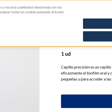
os y mostrar publicidad relacionada con tus
iene íntima
Blog
 aceptar todas las cookies pulsando el botón
CN: 2194915
Cepillo de 
1 ud
Cepillo precisión es un cepill
eficazmente el biofilm oral y
pequeñas y para acceder a las 