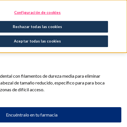
Encuentra tu tratamiento
En tu farmacia
Configuración de cookies
Rechazar todas las cookies
dientes Precisión medio
Aceptar todas las cookies
o dental con filamentos de dureza media para eliminar
 cabezal de tamaño reducido, específico para para boca
zonas de difícil acceso.
Encuéntralo en tu farmacia