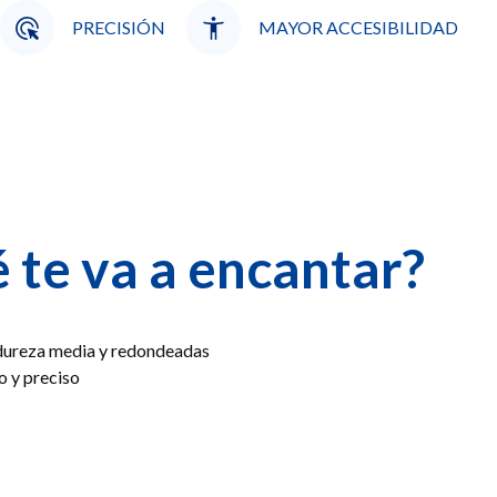
PRECISIÓN
MAYOR ACCESIBILIDAD
 te va a encantar?
 dureza media y redondeadas
o y preciso