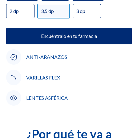
2 dp
3,5 dp
3 dp
Encuéntralo en tu farmacia
ANTI-ARAÑAZOS
VARILLAS FLEX
LENTES ASFÉRICA
¿Por qué te va a