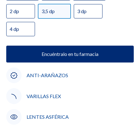
2 dp
3,5 dp
3 dp
4 dp
Encuéntralo en tu farmacia
ANTI-ARAÑAZOS
VARILLAS FLEX
LENTES ASFÉRICA