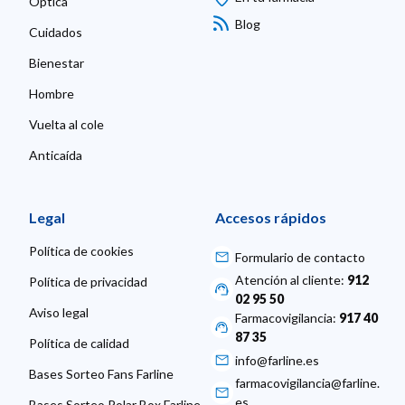
Óptica
Blog
Cuidados
Bienestar
Hombre
Vuelta al cole
Anticaída
Legal
Accesos rápidos
Política de cookies
Formulario de contacto
Atención al cliente:
912
Política de privacidad
02 95 50
Aviso legal
Farmacovigilancia:
917 40
87 35
Política de calidad
info@farline.es
Bases Sorteo Fans Farline
farmacovigilancia@farline.
es
Bases Sorteo Polar Box Farline