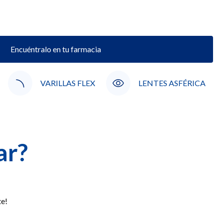
Encuéntralo en tu farmacia
VARILLAS FLEX
LENTES ASFÉRICA
ar?
te!