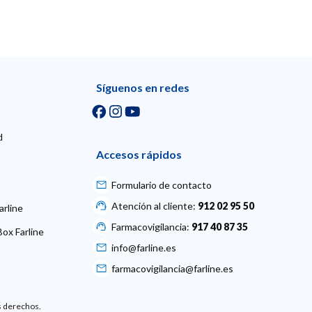
Síguenos en redes
d
Accesos rápidos
Formulario de contacto
Atención al cliente:
912 02 95 50
arline
Farmacovigilancia:
917 40 87 35
ox Farline
info@farline.es
farmacovigilancia@farline.es
s derechos.