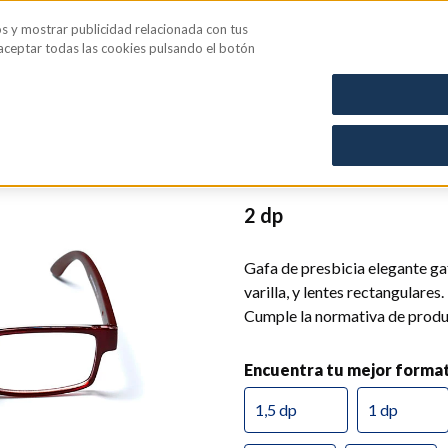
os y mostrar publicidad relacionada con tus
iene íntima
Blog
 aceptar todas las cookies pulsando el botón
CN: 0084348
Gafa Dubli
2 dp
Gafa de presbicia elegante gaf
varilla, y lentes rectangulares.
Cumple la normativa de produ
Encuentra tu mejor forma
1,5 dp
1 dp