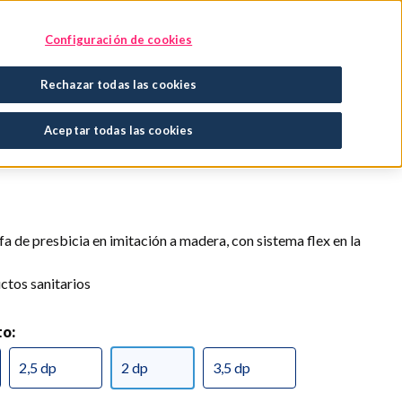
Encuentra tu tratamiento
En tu farmacia
Configuración de cookies
Rechazar todas las cookies
n marrón
Aceptar todas las cookies
a de presbicia en imitación a madera, con sistema flex en la
ctos sanitarios
to:
2,5 dp
2 dp
3,5 dp