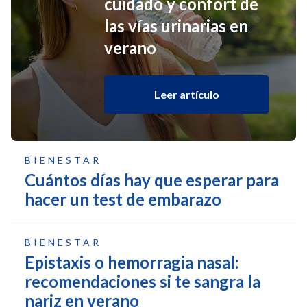
cuidado y confort de
las vías urinarias en
verano
Leer artículo
BIENESTAR
Cuántos días hay que esperar para
hacer un test de embarazo
BIENESTAR
Epistaxis o hemorragia nasal:
recomendaciones si te sangra la
nariz en verano