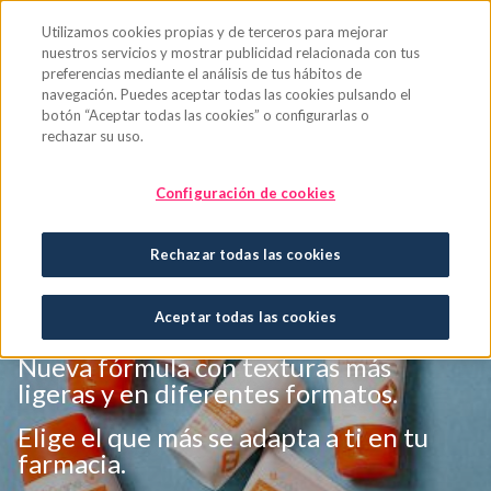
Saltar al contenido principal
Utilizamos cookies propias y de terceros para mejorar
nuestros servicios y mostrar publicidad relacionada con tus
preferencias mediante el análisis de tus hábitos de
navegación. Puedes aceptar todas las cookies pulsando el
botón “Aceptar todas las cookies” o configurarlas o
rechazar su uso.
Configuración de cookies
Este verano, protege tu piel
Rechazar todas las cookies
con los protectores solares
de Farline
Aceptar todas las cookies
Nueva fórmula con texturas más
ligeras y en diferentes formatos.
Elige el que más se adapta a ti en tu
farmacia.